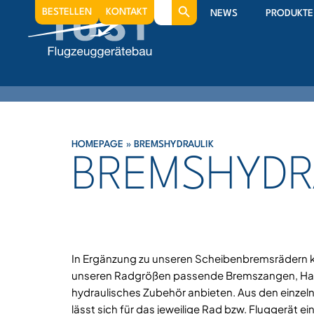
Search
BESTELLEN
KONTAKT
NEWS
PRODUKTE
for:
HOMEPAGE
»
BREMSHYDRAULIK
BREMSHYDR
In Ergänzung zu unseren Scheibenbremsrädern kö
unseren Radgrößen passende Bremszangen, Ha
hydraulisches Zubehör anbieten. Aus den einze
lässt sich für das jeweilige Rad bzw. Fluggerät e