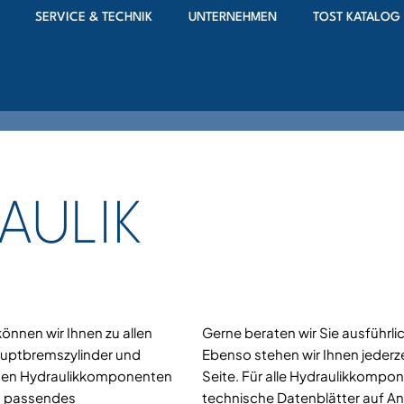
SERVICE & TECHNIK
UNTERNEHMEN
TOST KATALOG
AULIK
nnen wir Ihnen zu allen
Gerne beraten wir Sie ausführli
uptbremszylinder und
Ebenso stehen wir Ihnen jederze
lnen Hydraulikkomponenten
Seite. Für alle Hydraulikkomp
in passendes
technische Datenblätter auf An