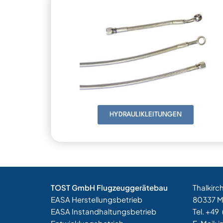
HYDRAULIKLEITUNGEN
TOST GmbH Flugzeuggerätebau
Thalkirc
EASA Herstellungsbetrieb
80337 
EASA Instandhaltungsbetrieb
Tel. +49