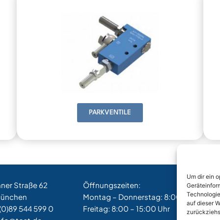
PARKVENTILE
Um dir ein 
hner Straße 62
Öffnungszeiten:
Geräteinfor
Technologie
München
Montag – Donnerstag: 8:00 – 17:00 Uh
auf dieser W
(0)89 544 599 0
Freitag: 8:00 – 15:00 Uhr
zurückziehs