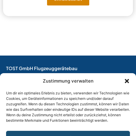
TOST GmbH Flugzeuggerätebau
EASA Herstellungsbetrieb
Zustimmung verwalten
EASA Instandhaltungsbetrieb
Entwicklungsbetrieb
Um dir ein optimales Erlebnis zu bieten, verwenden wir Technologien wie
Cookies, um Geräteinformationen zu speichern und/oder darauf
Thalkirchner Straße 62
zuzugreifen. Wenn du diesen Technologien zustimmst, können wir Daten
80337 München
wie das Surfverhalten oder eindeutige IDs auf dieser Website verarbeiten.
Wenn du deine Zustimmung nicht erteilst oder zurückziehst, können
Tel. +49
(0)89 544 599 0
bestimmte Merkmale und Funktionen beeinträchtigt werden.
E-Mail:
info@tost.de
Öffnungszeiten: